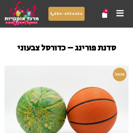
ילוג
0
עגלת
תוכן
054-4304404
קניות
סדנת פורינג – כדורסל צבעוני
מבצע!