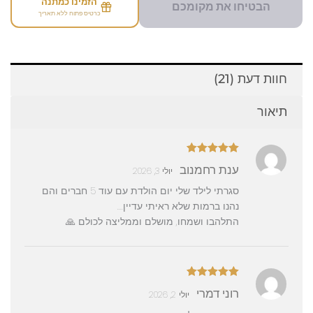
הזמינו כמתנה
הבטיחו את מקומכם
כרטיס פתוח ללא תאריך
חוות דעת (21)
תיאור
דורג
5
מתוך
ענת רחמנוב
יולי 3, 2026
5
סגרתי לילד שלי יום הולדת עם עוד 5 חברים והם
נהנו ברמות שלא ראיתי עדיין….
התלהבו ושמחו, מושלם וממליצה לכולם 🙏
דורג
5
מתוך
רוני דמרי
יולי 2, 2026
5