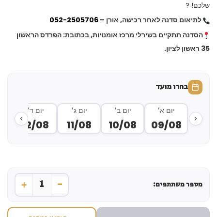
שלכם! ?
לתיאום סדנה לאחר רכישה, אורן –
052-2505706
הסדנה תתקיים בשירלי מרכז אומנויות, בכתובת: הפרדס הראשון
35 ראשון לציון.
בחרו מועד
יום א׳
יום ב׳
יום ג׳
יום ד׳
י
8
12/08
11/08
10/08
09/08
+
-
1
מספר משתתפים: