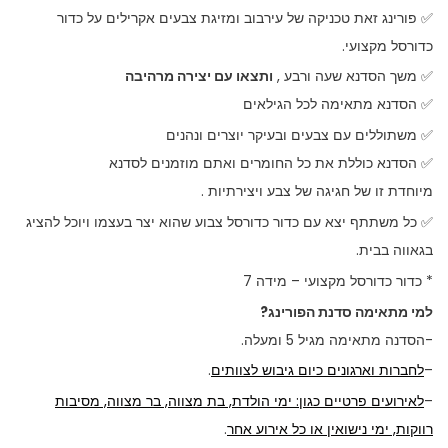
✅ פורינג זאת טכניקה של עירבוב ומזיגת צבעים אקרילים על כדור
כדורסל מקצועי.
✅ משך הסדנא שעה ורבע ,
ותצאו עם יצירה מרהיבה
✅ הסדנא מתאימה לכל הגילאים
✅ משתוללים עם צבעים ובעיקר יוצרים ונהנים
✅ הסדנא כוללת את כל החומרים ואתם מוזמנים לסדנא
מיוחדת זו של חגיגה של צבע ויצירתיות .
✅ כל משתתף יצא עם כדור כדורסל צבוע שהוא יצר בעצמו ויוכל להציג
בגאווה בבית.
* כדור כדורסל מקצועי – מידה 7
למי מתאימה סדנת הפורינג?
-הסדנה מתאימה מגיל 5 ומעלה.
–
לחברות וארגונים כיום גיבוש לצוותים
.
–
לאירועים פרטיים כגון: ימי הולדת, בת מצווה, בר מצווה, מסיבות
רווקות, ימי נישואין או כל אירוע אחר
.