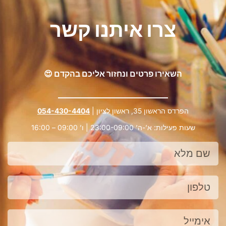
צרו איתנו קשר
השאירו פרטים ונחזור אליכם בהקדם 😍
הפרדס הראשון 35, ראשון לציון |
054-430-4404
שעות פעילות: א’-ה’ 23:00-09:00 | ו’ 09:00 – 16:00
שם
מלא
טלפון
אימייל