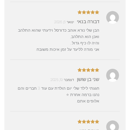
דורג
5
מתוך
דבורה בנאי
ינואר 6, 2026
5
הבן שלי נורא אוהב כדורסל וידעתי שהוא התלהב
ואכן הוא התלהב,
והיה לו כיף גדול…
אני מודה לליעד על זמן איכות משובח.
דורג
5
מתוך
שני בן שושן
דצמבר 19, 2025
5
חגגתי לילד שלי יום הולדת עם עוד 3 חברים והם
נהנו ברמה אחרת ⭐️
אלופים אתם.
דורג
5
מתוך