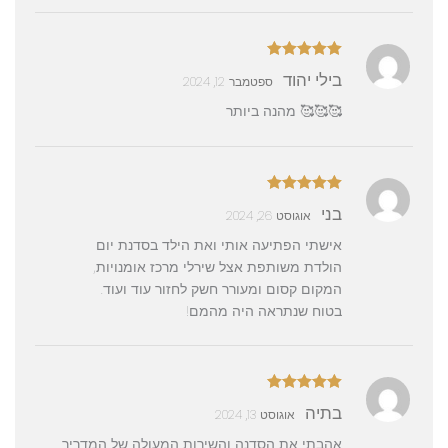
דורג
5
מתוך
בילי יהוד
ספטמבר 12, 2024
5
🥰🥰🥰 מהנה ביותר
דורג
5
מתוך
בני
אוגוסט 26, 2024
5
אישתי הפתיעה אותי ואת הילד בסדנת יום
הולדת משותפת אצל שירלי מרכז אומנויות,
המקום קסום ומעורר חשק לחזור עוד ועוד.
בטוח שנתראה היה מהמם!
דורג
5
מתוך
בתיה
אוגוסט 13, 2024
5
אהבתי את הסדנה והשירות המעולה של המדריך