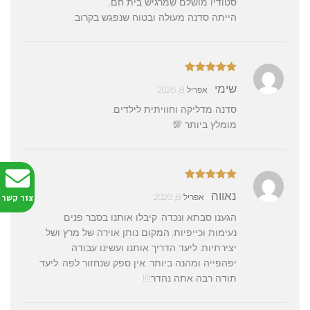
סטודיו מושלם שמרגיש בית חם,
הייתה סדנה מעולה ובטוח שנפגש בקרוב.
דורג
5
מתוך
שימי
אפריל 8, 2026
5
סדנה מדליקה וחוויתית לילדים.
מומלץ ביותר 💯
דורג
5
מתוך
נאווה
אפריל 8, 2026
צור קשר
5
הגענו סבתא ונכדה, קיבלו אותנו בסבר פנים
נעימות וכייפיות, המקום נותן אוירה של מרץ ושל
יצירתיות. ליעד הדריך אותנו ועשינו עבודה
יפהפייה ומהנה ביותר. אין ספק שנחזור לפה. ליעד
תודה רבה אתה נהדר!!!!