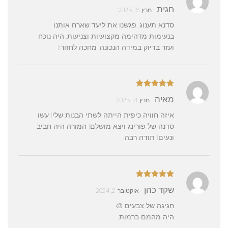
דורג
5
מתוך
חגית
מרץ 16, 2025
5
סדנא תענוג. פגשנו את ליעד שארח אותנו
בנעימות מדהימה מקצועיות וצניעות. היה נוכח
ועזר בדיוק במידה הנכונה. מחכה לחזור!!
דורג
5
מתוך
מאיה
מרץ 14, 2025
5
איזה חוויה כיפית הייתה לשתי הבנות שלי! עשו
סדנה של פורינג ויצא מושלם! המורה היה חביב
ונעים! תודה רבה!
דורג
5
מתוך
שקד כהן
אוקטובר 2, 2024
5
חגיגה של צבעים 🎨
היה מהמם ברמות.