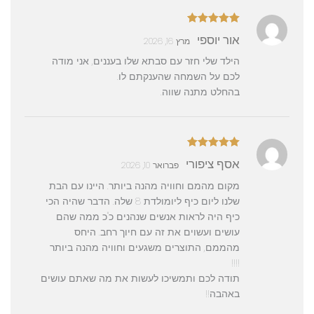
דורג
5
מתוך
אור יוספי
מרץ 16, 2026
5
הילד שלי חזר עם סבתא שלו בעננים, אני מודה
לכם על השמחה שהענקתם לו.
בהחלט מתנה שווה.
דורג
5
מתוך
אסף ציפורי
פברואר 10, 2026
5
מקום מהמם וחוויה מהנה ביותר. היינו עם הבת
שלנו ליום כיף ליומולדת 8 שלה. הדבר שהיה הכי
כיף היה לראות אנשים שנהנים כ"כ ממה שהם
עושים ועשוים את זה עם חיוך רחב. היחס
מהממם, התוצרים משגעים וחוויה מהנה ביותר
!!!!
תודה לכם ותמשיכו לעשות את מה שאתם עושים
באהבה!!