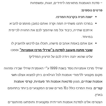
– סדנת האומנות מתאימה ליחידים, זוגות, ומשפחות
פרטים נוספים:
ישנה חניה בקרבת המרכז.
במרכז תהנו משתייה חמה וקרה ואתם כמובן מוזמנים להביא
איתכם שתייה, כיבוד וכל מה שיהפוך לכם את החוויה לכייפית
במיוחד.
אם אתם באמת אוהבים מישהו, תוכלו גם לרכוש ולהעניק לו
שובר מתנה מעוצב לסדנה ב"שירלי מרכז אומנויות"
וסמכו
עלינו שהוא יהנה ויודה לכם על הרעיון המדליק!
שירלי מרכז אומנויות נוסד בשנת 1999 ע״י האומנית שירלי שבירו ומהווה
מקום מקצועי ללימודי אומנות לכל הגילאים. ניתן למצוא אצלנו
חוגי
אומנות שנתיים
, מגוון
סדנאות אומנות חד פעמיות
,
קורסי אומנות
קצרים
. צוות המרכז כולל כ15 מורים שונים המקצועיים ביותר בתחומם
בארץ.
הצטרפו אלינו לסדנת אומנות חווייתית ומקצועית ותופתעו מהתוצרים