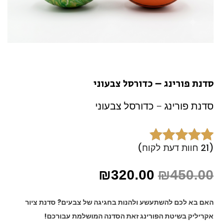
סדנת פורינג – כדורסל צבעוני
סדנת פורינג – כדורסל צבעוני
(
21
חוות דעת לקוח)
21
מדורגים
5.00
המחיר
המחיר
מתוך 5 מבוסס
₪
320.00
₪
450.00
על
דירוגים
המקורי
הנוכחי
של לקוחות
היה:
הוא:
האם בא לכם להשתעשע ולהנות בחגיגה של צבעים? סדנת ציור
₪320.00.
₪450.00.
אקריליק בשיטת הפורינג זאת הסדנה המושלמת עבורכם!