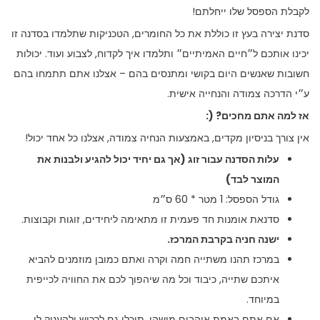
לקבלת הספסל שלו ייחלתם!
סדנת יצירה בעץ זו כוללת את כל החומרים, הטכניקות שתלמדו בסדנה זו
יכינו אותכם ל״חיים האמיתיים״ ותלמדו איך לקדוח, לצבוע ועוד. יכולות
חשובות שאנשים היום בקושי ומתנסים בהם – אצלנו אתם תתמחו בהם
ע״י הדרכה צמודה והנחייה אישית.
אז למה אתם מחכים? (:
אין צורך בניסיון מקדים, באמצעות הנחיה צמודה, אצלנו כל אחד יכול!
עלות הסדנה עבור זוג (אך גם יחיד יכול להגיע ולבנות את
המוצר לבד)
גודל הספסל: 1 מטר * 60 ס״מ
סדנאת אומנות חד פעמית זו מתאימה ליחידים, זוגות וקבוצות.
ישנה חניה בקרבת המרכז.
במרכז תהנו משתייה חמה וקרה ואתם כמובן מוזמנים להביא
איתכם שתייה, כיבוד וכל מה שיהפוך לכם את החוויה לכייפית
במיוחד.
אם אתם באמת אוהבים מישהו, תוכלו גם לרכוש ולהעניק לו