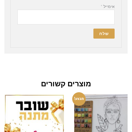
אימייל
*
מוצרים קשורים
המחיר
המחיר
טווח
למוצר
מבצע!
המקורי
הנוכחי
מחירים:
היה:
הוא:
זה
₪400.00.
₪320.00.
עד
יש
מספר