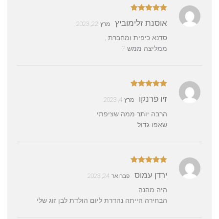
דורג
5
מתוך
אוסנת זלימוביץ
מרץ 22, 2023
5
סדנא כיפית ומחברת ,
ממליצה ממש ?
דורג
5
מתוך
זיו פרנקו
מרץ 4, 2023
5
הרבה יותר ממה שציפתי
שאפו גדול
דורג
5
מתוך
ירדן עמוס
פברואר 24, 2023
5
היה מהנה
הבחירה הייתה נהדרת ליום הולדת לבן זוג שלי