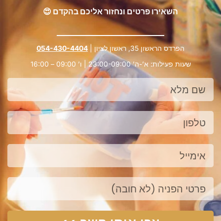
השאירו פרטים ונחזור אליכם בהקדם 😍
הפרדס הראשון 35, ראשון לציון |
054-430-4404
שעות פעילות: א’-ה’ 23:00-09:00 | ו’ 09:00 – 16:00
שם
מלא
טלפון
אימייל
פנייה