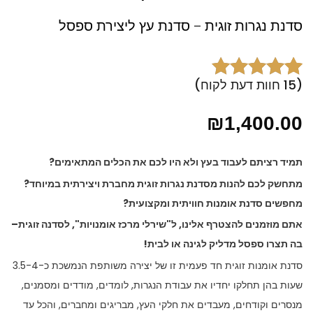
סדנת נגרות זוגית – סדנת עץ ליצירת ספסל
(
15
חוות דעת לקוח)
15
מדורגים
5.00
מתוך 5 מבוסס
₪
1,400.00
על
דירוגים
של לקוחות
תמיד רציתם לעבוד בעץ ולא היו לכם את הכלים המתאימים?
מתחשק לכם להנות מסדנת נגרות זוגית מחברת ויצירתית במיוחד?
מחפשים סדנת אומנות חוויתית ומקצועית?
אתם מוזמנים להצטרף אלינו, ל"שירלי מרכז אומנויות", לסדנה זוגית–
בה תצרו ספסל מדליק לגינה או לבית!
סדנת אומנות זוגית חד פעמית זו של יצירה משותפת הנמשכת כ-3.5-4
שעות בהן תחלקו יחדיו את עבודת הנגרות, לומדים, מודדים ומסמנים,
מנסרים וקודחים, מעבדים את חלקי העץ, מבריגים ומחברים, והכל עד