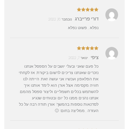
דורג
5
מתוך
דורי פרייברג
נובמבר 16, 2022
5
נפלא , פשוט נפלא
דורג
5
מתוך
ציפי
ינואר 7, 2022
5
כל פעם שאני ובעלי יושבים על הספסל אנחנו
נזכרים שאנחנו צריכים לרשום ביקורת. אז לקחתי
את הפלאפון ועכשיו אני עושה זאת. הייתה לנו
חוויה מקסימה אצל אורן הוא לימד אותנו איך
להשתמש בכלים חשמליים וליצור ספסל מהמם.
אנחנו נהנים ממנו כל יום ובטוחים שנגיע
לסדנאות נוספות בהמשך! אורן תודה רבה על כל
העזרה , ממליצה בחום! 🙂