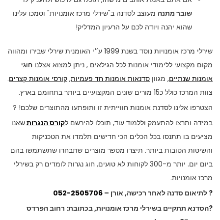
שובר מתנה
מעוצב לסדנה ב"שירלי מרכז אומנויות" וסמכו עלינו
שהוא יהנה ויודה לכם על הרעיון המדליק!
שירלי מרכז אומנויות נוסד בשנת 1999 ע״י האומנית שירלי שבירו ומהווה
מקום מקצועי ללימודי אומנות לכל הגילאים , ניתן למצוא אצלנו
חוגי
אומנות שנתיים
, מגוון
סדנאות אומנות חד פעמיות
,
קורסי אומנות קצרים
.
צוות המרכז כולל כ15 מורים שונים המקצועיים ביותר בתחומם בארץ.
הצטרפו אלינו לסדנת אומנות חווייתית זו ותופתעו מהתוצרים שלכם! ?
במידה ותרצו להתעמק וללמוד עוד, תוכלו להירשם ל
קורס הנגרות
שאנו
מציעים בו תתנסו בכל הכלים הכי חדישים תלמדו את הטכניקות
והשיטות הטובות ביותר. תיצרו מספר מוצרים שתבחרו שתשתמשו בהם
ביום יום. יותר מ-300 לקוחות לא טועים, חוג נגרות לומדים רק בשירלי
מרכז אומנויות.
? לתיאום סדנה לאחר רכישה, אורן –
052-2505706
?הסדנא תתקיים בשירלי מרכז אומנויות, בכתובת: רחוב הפרדס