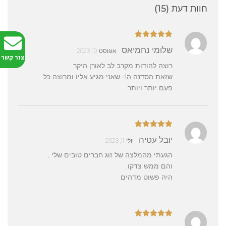
חוות דעת (15)
דורג
5
מתוך
שלומי נחמיאס
אוגוסט 10, 2023
5
צור קשר
רוצה להודות מקרב לב לאורן היקר
שזאת הסדנה ה4 שאני מגיע אליו ומרוצה כל
פעם יותר ויותר
דורג
5
מתוך
יובל עטיה
יולי 11, 2023
5
הגעתי מהמלצה של זוג חברים טובים שלי ,
והם ממש צדקו .
היה פשוט מדהים
דורג
5
מתוך