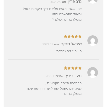
נדב פרין
מאי 25, 2023
5
אני ואשתי הגענו אליכם דרך ביקורות בגוגל
ומאוד התרשמנו ונהנו
מומלץ בחום לכולם ?
דורג
5
מתוך
שיראל סנקר
מאי 22, 2023
5
חוויה זוגית נהדרת
דורג
5
מתוך
מעיין פרץ
אפריל 13, 2023
5
ההדרכה הייתה מקצועית ,
יצאנו עם ספסל יפה לגינה החדשה שלנו
מומלץ בחום