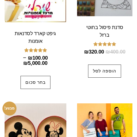
סוגים.
ניתן
לבחור
סדנת פיסול בחוטי
את
גיפט קארד לסדנאות
ברזל
האפשרויות
אומנות
בעמוד
דורג
₪
320.00
₪
400.00
5.00
המוצר
–
דורג
₪
100.00
מתוך 5
5.00
₪
5,000.00
מתוך 5
הוספה לסל
בחר סכום
המחיר
המחיר
מבצע!
המקורי
הנוכחי
היה:
הוא:
20.00.
₪500.00.