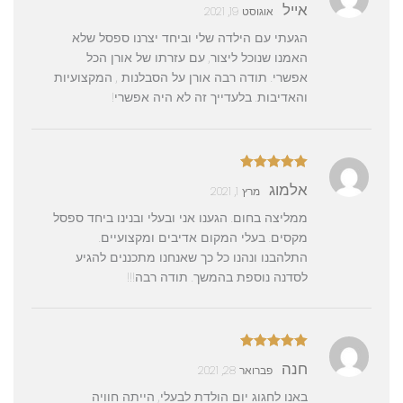
דורג
5
מתוך
אייל
אוגוסט 19, 2021
5
הגעתי עם הילדה שלי וביחד יצרנו ספסל שלא
האמנו שנוכל ליצור, עם עזרתו של אורן הכל
אפשרי. תודה רבה אורן על הסבלנות , המקצועיות
והאדיבות. בלעדייך זה לא היה אפשרי!
דורג
5
מתוך
אלמוג
מרץ 1, 2021
5
ממליצה בחום. הגענו אני ובעלי ובנינו ביחד ספסל
מקסים. בעלי המקום אדיבים ומקצועיים.
התלהבנו ונהנו כל כך שאנחנו מתכננים להגיע
לסדנה נוספת בהמשך. תודה רבה!!!
דורג
5
מתוך
חנה
פברואר 28, 2021
5
באנו לחגוג יום הולדת לבעלי, הייתה חוויה