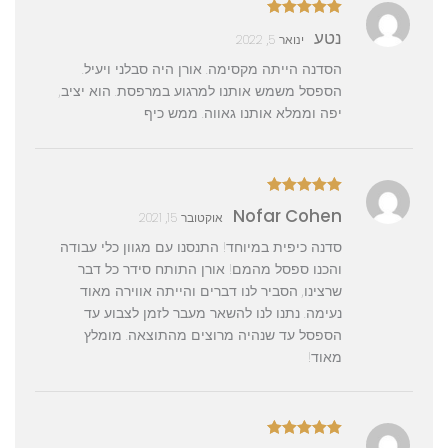
דורג
5
מתוך
נטע
ינואר 5, 2022
5
הסדנה הייתה מקסימה. אורן היה סבלני ויעיל.
הספסל משמש אותנו למרגוע במרפסת. הוא יציב,
יפה וממלא אותנו גאווה. ממש כיף
דורג
5
מתוך
Nofar Cohen
אוקטובר 15, 2021
5
סדנה כיפית במיוחד! התנסנו עם מגוון כלי עבודה
והכנו ספסל מהמם! אורן התותח סידר כל דבר
שרצינו, הסביר לנו דברים והייתה אווירה מאוד
נעימה. נתנו לנו להשאר מעבר לזמן לצבוע עד
הספסל עד שנהיה מרוצים מהתוצאה. מומלץ
מאוד!