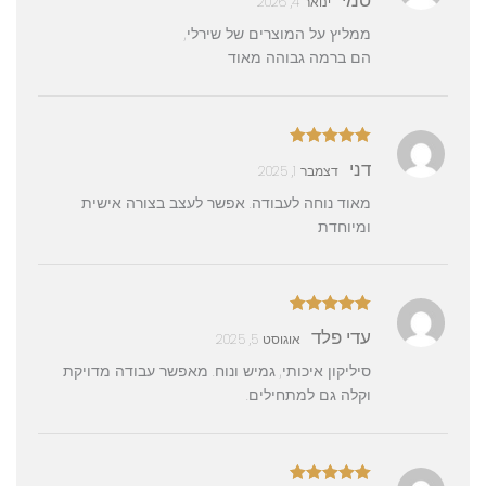
סמי
ינואר 4, 2026
5
ממליץ על המוצרים של שירלי,
הם ברמה גבוהה מאוד
דורג
5
מתוך
דני
דצמבר 1, 2025
5
מאוד נוחה לעבודה. אפשר לעצב בצורה אישית
ומיוחדת
דורג
5
מתוך
עדי פלד
אוגוסט 5, 2025
5
סיליקון איכותי, גמיש ונוח. מאפשר עבודה מדויקת
וקלה גם למתחילים.