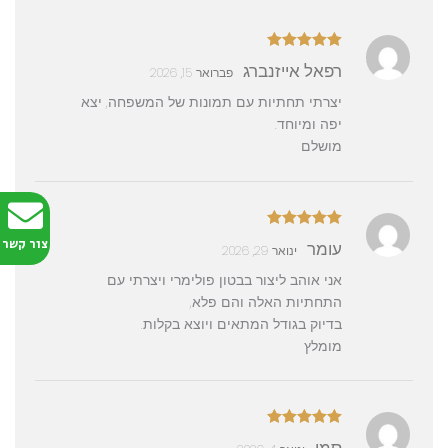
תחתיות
עגולות
דורג
5
מתוך
רפאל אייזנברג
פברואר 15, 2026
5
יצרתי תחתיות עם תמונות של המשפחה, יצא
יפה ומיוחד.
מושלם
דורג
5
מתוך
צור קשר
עומר
ינואר 29, 2026
5
אני אוהב ליצור בבטון פולימרי ויצרתי עם
התחתיות האלה והם פלא,
בדיוק בגודל המתאים ויוצא בקלות.
מומלץ
דורג
5
מתוך