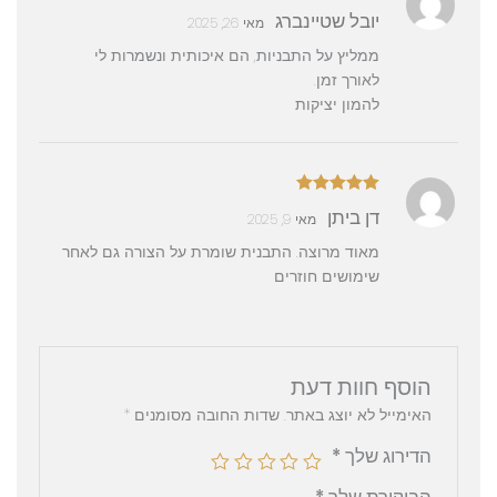
דורג
5
מתוך
יובל שטיינברג
מאי 26, 2025
5
ממליץ על התבניות, הם איכותית ונשמרות לי
לאורך זמן.
להמון יציקות
דורג
5
מתוך
דן ביתן
מאי 9, 2025
5
מאוד מרוצה. התבנית שומרת על הצורה גם לאחר
שימושים חוזרים
הוסף חוות דעת
האימייל לא יוצג באתר.
שדות החובה מסומנים
*
הדירוג שלך
*