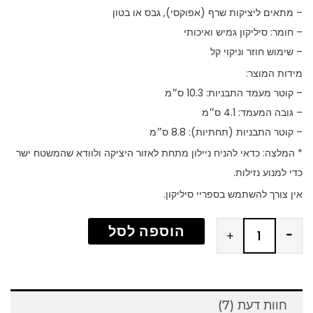
– מתאים ליציקות שרף (אפוקסי), גבס או בטון
– חומר: סיליקון גמיש ואיכותי
– שימוש חוזר וניקוי קל
מידות המוצר:
– קוטר מעמד התבניות: ‎10.3 ס״מ
– גובה המעמד: ‎4.1 ס״מ
– קוטר התבניות (תחתיות): ‎8.8 ס״מ
* המלצה: כדאי להניח ניילון מתחת לאזור היציקה ולוודא שהמשטח ישר
כדי למנוע נזילות.
אין צורך להשתמש בספריי סיליקון.
כמות
הוספה לסל
+
-
של
תבנית
סיליקון
חוות דעת (7)
-