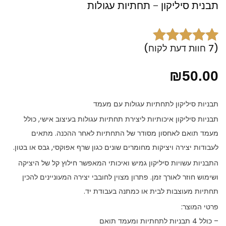
תבנית סיליקון – תחתיות עגולות
(
7
חוות דעת לקוח)
7
מדורגים
5.00
מתוך 5 מבוסס
₪
50.00
על
דירוגים
של לקוחות
תבניות סיליקון לתחתיות עגולות עם מעמד
תבניות סיליקון איכותיות ליצירת תחתיות עגולות בעיצוב אישי, כולל
מעמד תואם לאחסון מסודר של התחתיות לאחר ההכנה. מתאים
לעבודות יצירה ויציקות מחומרים שונים כגון שרף אפוקסי, גבס או בטון.
התבניות עשויות סיליקון גמיש ואיכותי המאפשר חילוץ קל של היציקה
ושימוש חוזר לאורך זמן. פתרון מצוין לחובבי יצירה המעוניינים להכין
תחתיות מעוצבות לבית או כמתנה בעבודת יד.
פרטי המוצר:
– כולל 4 תבניות לתחתיות ומעמד תואם