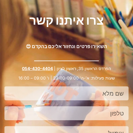
צרו איתנו קשר
השאירו פרטים ונחזור אליכם בהקדם 😍
הפרדס הראשון 35, ראשון לציון |
054-430-4404
שעות פעילות: א’-ה’ 23:00-09:00 | ו’ 09:00 – 16:00
שם
מלא
טלפון
אימייל