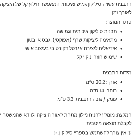
התבנית עשויה סיליקון גמיש ואיכותי, המאפשר חילוץ קל של היציקה 
לאורך זמן.
פרטי המוצר:
תבנית סיליקון איכותית וגמישה
מתאימה ליציקות שרף (אפוקסי), גבס או בטון
אידיאלית ליצירת אגרטל דקורטיבי בעיצוב אישי
שימוש חוזר וניקוי קל
מידות התבנית:
אורך: 20.2 ס”מ
רוחב: 14 ס”מ
עומק / גובה התבנית: 3.3 ס”מ
המלצה: מומלץ להניח ניילון מתחת לאזור היציקה ולוודא שהמשטח יש
לקבלת תוצאה מיטבית.
✳️ אין צורך להשתמש בספריי סיליקון. ✨