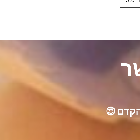
 לסל
ר
הקדם 😍