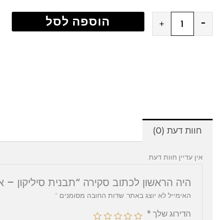
כמות
הוספה לסל
+
-
של
תבנית
סיליקון
-
אגרטל
חוות דעת (0)
אין עדיין חוות דעת.
היה הראשון לכתוב סקירה “תבנית סיליקון – 
האימייל לא יוצג באתר.
שדות החובה מסומנים
*
הדירוג שלך
*