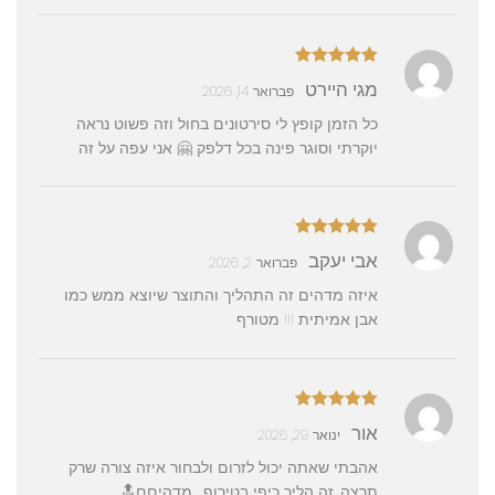
דורג
5
מתוך
מגי היירט
פברואר 14, 2026
5
כל הזמן קופץ לי סירטונים בחול וזה פשוט נראה
יוקרתי וסוגר פינה בכל דלפק 🤗 אני עפה על זה
דורג
5
מתוך
אבי יעקב
פברואר 2, 2026
5
איזה מדהים זה התהליך והתוצר שיוצא ממש כמו
אבן אמיתית !!! מטורף
דורג
5
מתוך
אור
ינואר 29, 2026
5
אהבתי שאתה יכול לזרום ולבחור איזה צורה שרק
תרצה, זה הליך כיפי בטירוף . מדהיםם🔝