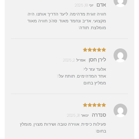
דורג
5
מתוך
אדם
יוני 18, 2025
5
חוויה זוגית מדהימה, ליעד הדריך אותנו, היה
מקצועי, אדיב ונחמד מאוד. סה"כ חוויה מאוד
מומלצת. תודה!
דורג
5
מתוך
לירן חסן
אפריל 2, 2025
5
אלעד עזר לי!
אחד המדהימים, תותח על!!
ממליץ בחום
דורג
5
מתוך
סנדרה
ינואר 31, 2025
5
פעילות כיפית, אווירה טובה ושירות מצוין, מומלץ
בחום!