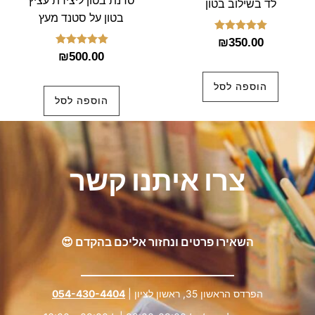
סדנת בטון ליצירת עציץ
לד בשילוב בטון
בטון על סטנד מעץ
דורג
₪
350.00
5.00
דורג
₪
500.00
מתוך 5
5.00
מתוך 5
הוספה לסל
הוספה לסל
צרו איתנו קשר
השאירו פרטים ונחזור אליכם בהקדם 😍
הפרדס הראשון 35, ראשון לציון |
054-430-4404