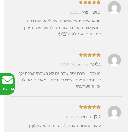
דורג
5
מתוך
שושי
מרץ 3, 2026
5
תראו איזה תוצר מושלם יצא לי 🔥 ההדרכה
והמקצועיות של בר עזרה לי להפוך את הרעיון
למציאות 🙏 אלופה 🏆👍
דורג
5
מתוך
גלינה
פברואר 26, 2026
5
מוצלח… יצירה יפה שבחיים לא חשבתי שככה ילך
לי, תמיד אמרתי שיש לי ידיים שמאליות. אפילו
אני הופעתעתי
צור קשר
דורג
5
מתוך
גולן
פברואר 23, 2026
5
ליעד התותח העביר לנו סדנה פצצה אלוףף