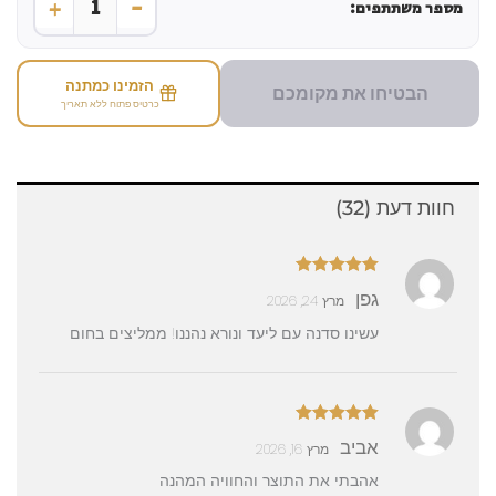
+
-
1
מספר משתתפים:
הזמינו כמתנה
הבטיחו את מקומכם
כרטיס פתוח ללא תאריך
חוות דעת (32)
דורג
5
מתוך
גפן
מרץ 24, 2026
5
עשינו סדנה עם ליעד ונורא נהננו! ממליצים בחום
דורג
5
מתוך
אביב
מרץ 16, 2026
5
אהבתי את התוצר והחוויה המהנה