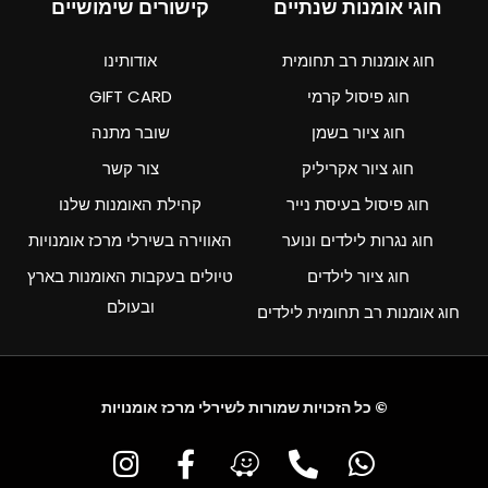
חוגי אומנות שנתיים
קישורים שימושיים
חוג אומנות רב תחומית
אודותינו
חוג פיסול קרמי
GIFT CARD
חוג ציור בשמן
שובר מתנה
חוג ציור אקריליק
צור קשר
חוג פיסול בעיסת נייר
קהילת האומנות שלנו
חוג נגרות לילדים ונוער
האווירה בשירלי מרכז אומנויות
חוג ציור לילדים
טיולים בעקבות האומנות בארץ
ובעולם
חוג אומנות רב תחומית לילדים
© כל הזכויות שמורות לשירלי מרכז אומנויות
I
F
W
P
W
n
a
a
h
h