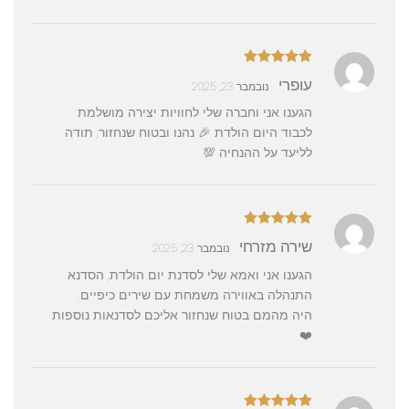
דורג
5
מתוך
עופרי
נובמבר 23, 2025
5
הגענו אני וחברה שלי לחוויות יצירה מושלמת
לכבוד היום הולדת 🎉 נהנו ובטוח שנחזור, תודה
לליעד על ההנחיה 💯
דורג
5
מתוך
שירה מזרחי
נובמבר 23, 2025
5
הגענו אני ואמא שלי לסדנת יום הולדת, הסדנא
התנהלה באווירה משמחת עם שירים כיפיים.
היה מהמם בטוח שנחזור אליכם לסדנאות נוספות
❤️