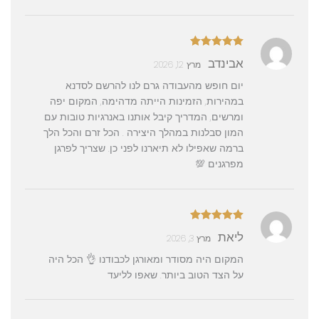
דורג
5
מתוך
אבינדב
מרץ 12, 2026
5
יום חופש מהעבודה גרם לנו להרשם לסדנא
במהירות, הזמינות הייתה מדהימה, המקום יפה
ומרשים, המדריך קיבל אותנו באנרגיות טובות עם
המון סבלנות במהלך היצירה . הכל זרם והכל הלך
ברמה שאפילו לא תיארנו לפני כן. שצריך לפרגן
מפרגנים 💯
דורג
5
מתוך
ליאת
מרץ 3, 2026
5
המקום היה מסודר ומאורגן לכבודנו 👌 הכל היה
על הצד הטוב ביותר. שאפו לליעד