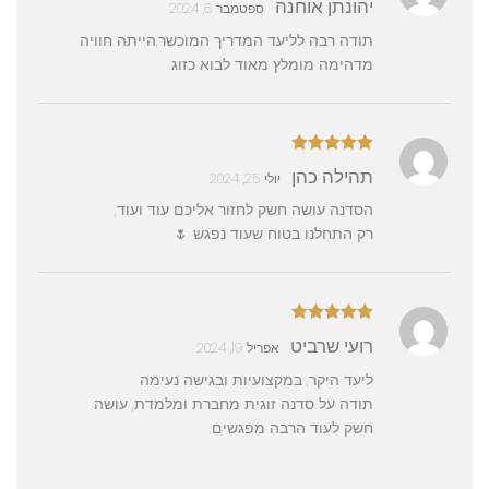
יהונתן אוחנה
ספטמבר 6, 2024
5
תודה רבה לליעד המדריך המוכשר,הייתה חוויה
מדהימה מומלץ מאוד לבוא כזוג
דורג
5
מתוך
תהילה כהן
יולי 25, 2024
5
הסדנה עושה חשק לחזור אליכם עוד ועוד,
רק התחלנו בטוח שעוד נפגש 🌷
דורג
5
מתוך
רועי שרביט
אפריל 19, 2024
5
ליעד היקר, במקצועיות ובגישה נעימה
תודה על סדנה זוגית מחברת ומלמדת, עושה
חשק לעוד הרבה מפגשים.