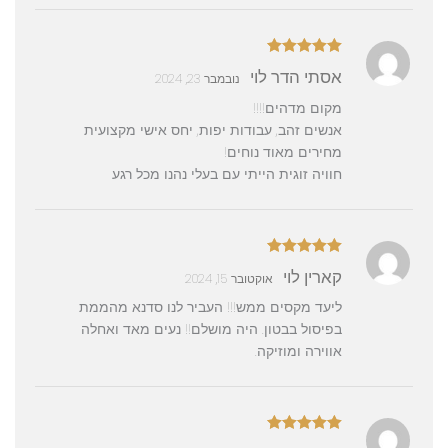
דורג
5
מתוך
אסתי הדר לוי
נובמבר 23, 2024
5
מקום מדהים!!!!
אנשים זהב, עבודות יפות, יחס אישי מקצועית
מחירים מאוד נוחים!
חוויה זוגית הייתי עם בעלי נהנו מכל רגע
דורג
5
מתוך
קארין לוי
אוקטובר 15, 2024
5
ליעד מקסים ממש!!! העביר לנו סדנא מהממת
בפיסול בבטון. היה מושלם!! נעים מאד ואחלה
אווירה ומוזיקה.
דורג
5
מתוך