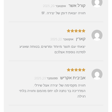
דורג
5
מתוך
קורל אשר
אוקטובר 29, 2025
5
חוויה יוצאת דופן של יצירה….💯
דורג
5
מתוך
קארין
אוקטובר 22, 2025
5
יצאתי עם תוצר מיוחד ומרשים, בטוחה שאגיע
לסדנה נוספת אצלכם
דורג
5
מתוך
אביבית אקריש
ספטמבר 23, 2025
5
חוויה מקסימה של יצירה אצל שירלי,
המדריכה בר נתנה לנו יחס מהמם וחוויה בלתי
רגילה.