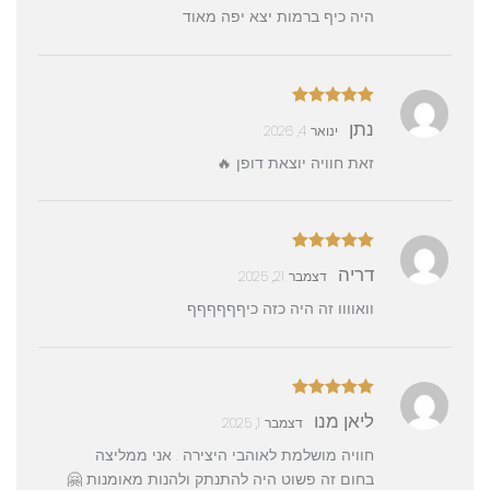
היה כיף ברמות יצא יפה מאוד
דורג
5
מתוך
נתן
ינואר 4, 2026
5
זאת חוויה יוצאת דופן 🔥
דורג
5
מתוך
דריה
דצמבר 21, 2025
5
וואוווו זה היה כזה כיףףףףףף
דורג
5
מתוך
ליאן מנו
דצמבר 1, 2025
5
חוויה מושלמת לאוהבי היצירה . אני ממליצה
בחום זה פשוט היה להתנתק ולהנות מאומנות 🤗