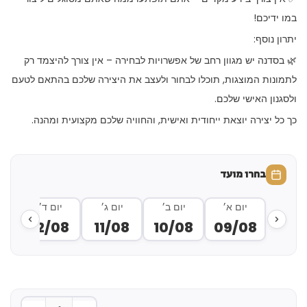
במו ידיכם!
יתרון נוסף:
🌿 בסדנה יש מגוון רחב של אפשרויות לבחירה – אין צורך להיצמד רק
לתמונות המוצגות, תוכלו לבחור ולעצב את היצירה שלכם בהתאם לטעם
ולסגנון האישי שלכם.
כך כל יצירה יוצאת ייחודית ואישית, והחוויה שלכם מקצועית ומהנה.
בחרו מועד
יום א׳
יום ב׳
יום ג׳
יום ד׳
י
8
12/08
11/08
10/08
09/08