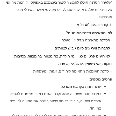
✅
לאחר הסדנה תוכלו להמשיך ליצור בעצמכם באפוקסי וליהנות מהיופי
של היצירות שלכם או להירשם לקורס אפוקסי אצלנו בשירלי מרכז
אומנויות.
✳️ קוטר השעון 40 ס״מ
למי מתאימה סדנת האומנות?
-הסדנה מתאימה מגיל 14 ומעלה.
–
לחברות וארגונים כיום גיבוש לצוותים
.
–
לאירועים פרטיים כגון: ימי הולדת, בת מצווה, בר מצווה, מסיבות
רווקות, ימי נישואין או כל אירוע אחר
.
– סדנת האומנות מתאימה ליחידים, זוגות, ומשפחות
פרטים נוספים:
ישנה חניה בקרבת המרכז.
במרכז תהנו משתייה חמה וקרה ואתם כמובן מוזמנים להביא
איתכם שתייה, כיבוד וכל מה שיהפוך לכם את החוויה לכייפית
במיוחד.
אם אתם באמת אוהבים מישהו, תוכלו גם לרכוש ולהעניק לו