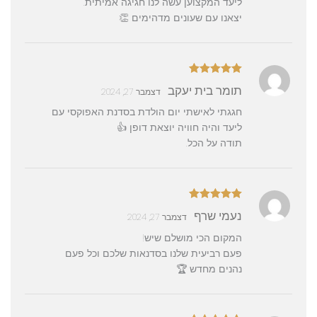
ליעד המקצוען עשה לנו חגיגה אמיתית.
יצאנו עם שעונים מדהימים 👏
דורג
5
מתוך
תומר בית יעקב
דצמבר 27, 2024
5
חגגתי לאישתי יום הולדת בסדנת האפוקסי עם
ליעד והיה חוויה יוצאת דופן 👍
תודה על הכל.
דורג
5
מתוך
נעמי שרף
דצמבר 27, 2024
5
המקום הכי מושלם שיש!
פעם רביעית שלנו בסדנאות שלכם וכל פעם
נהנים מחדש 🏆