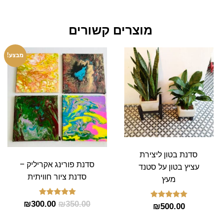
מוצרים קשורים
המחיר
המחיר
מבצע!
המקורי
הנוכחי
היה:
הוא:
00.00.
₪350.00.
סדנת בטון ליצירת
סדנת פורינג אקריליק –
עציץ בטון על סטנד
סדנת ציור חוויתית
מעץ
דורג
₪
300.00
₪
350.00
דורג
₪
500.00
5.00
5.00
מתוך 5
מתוך 5