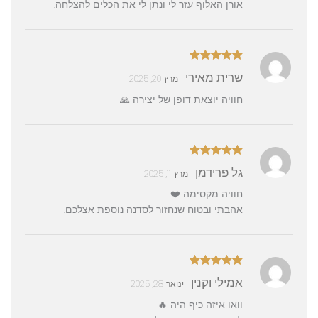
אורן האלוף עזר לי ונתן לי את הכלים להצלחה.
דורג
5
מתוך
שרית מאירי
מרץ 20, 2025
5
חוויה יוצאת דופן של יצירה 🙏
דורג
5
מתוך
גל פרידמן
מרץ 11, 2025
5
חוויה מקסימה ❤️
אהבתי ובטוח שנחזור לסדנה נוספת אצלכם.
דורג
5
מתוך
אמילי וקנין
ינואר 28, 2025
5
וואו איזה כיף היה 🔥