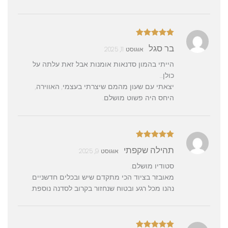
דורג
5
מתוך
בר סגל
אוגוסט 11, 2025
5
הייתי בהמון סדנאות אומנות אבל זאת עלתה על
כולן…
יצאתי עם שעון מהמם שיצרתי בעצמי, האווירה,
היחס היה פשוט מושלם.
דורג
5
מתוך
תהילה שקפתי
אוגוסט 9, 2025
5
סטודיו מושלם.
מאובזר בציוד הכי מתקדם שיש ובכלים חדשניים.
נהנו מכל רגע ובטוח שנחזור בקרוב לסדנה נוספת.