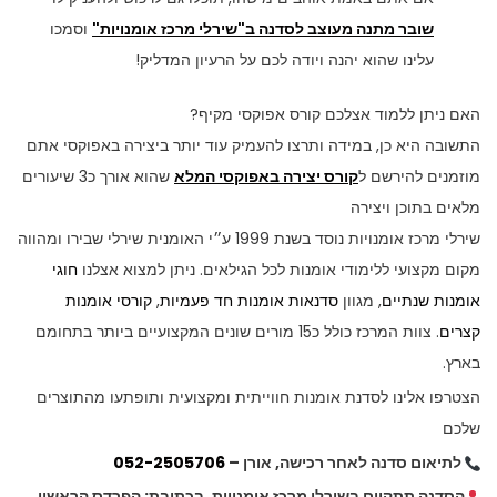
שובר מתנה מעוצב לסדנה ב"שירלי מרכז אומנויות"
וסמכו
עלינו שהוא יהנה ויודה לכם על הרעיון המדליק!
האם ניתן ללמוד אצלכם קורס אפוקסי מקיף?
התשובה היא כן, במידה ותרצו להעמיק עוד יותר ביצירה באפוקסי אתם
מוזמנים להירשם ל
קורס יצירה באפוקסי המלא
שהוא אורך כ3 שיעורים
מלאים בתוכן ויצירה
שירלי מרכז אומנויות נוסד בשנת 1999 ע״י האומנית שירלי שבירו ומהווה
מקום מקצועי ללימודי אומנות לכל הגילאים. ניתן למצוא אצלנו
חוגי
אומנות שנתיים
, מגוון
סדנאות אומנות חד פעמיות
,
קורסי אומנות
קצרים
. צוות המרכז כולל כ15 מורים שונים המקצועיים ביותר בתחומם
בארץ.
הצטרפו אלינו לסדנת אומנות חווייתית ומקצועית ותופתעו מהתוצרים
שלכם
לתיאום סדנה לאחר רכישה, אורן –
052-2505706
הסדנה תתקיים בשירלי מרכז אומנויות, בכתובת: הפרדס הראשון