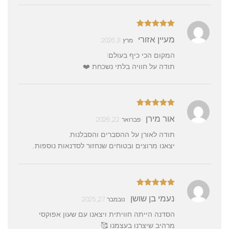
דורג
5
מתוך
מעיין אזורי
מרץ 11, 2026
5
המקום הכי כיף בעולם!
תודה על חוויה בלתי נשכחת ❤️
דורג
5
מתוך
אור מירן
פברואר 22, 2026
5
תודה לאורן על ההסברים והסבלנות.
יצאנו מרוצים ובטוחים שנחזור לסדנאות נוספות…
דורג
5
מתוך
נעמי בן שושן
נובמבר 27, 2025
5
הסדנה הייתה חוויתית ויצאנו עם שעון אפוקסי
מרהיב שיצרנו בעצמנו 🥰