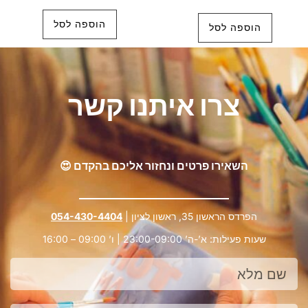
מתוך 5
הוספה לסל
הוספה לסל
צרו איתנו קשר
השאירו פרטים ונחזור אליכם בהקדם 😍
הפרדס הראשון 35, ראשון לציון |
054-430-4404
שעות פעילות: א’-ה’ 23:00-09:00 | ו’ 09:00 – 16:00
שם
מלא