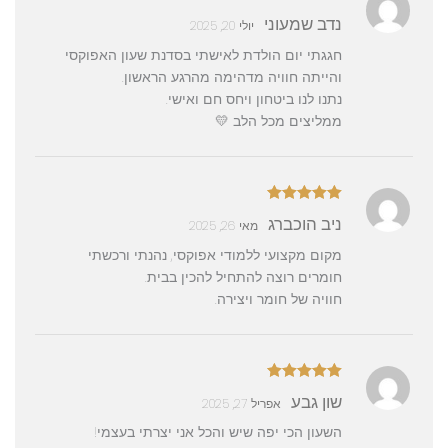
דורג
5
מתוך
נדב שמעוני
יולי 20, 2025
5
חגגתי יום הולדת לאישתי בסדנת שעון האפוקסי
והייתה חוויה מדהימה מהרגע הראשון.
נתנו לנו ביטחון ויחס חם ואישי.
ממליצים מכל הלב 💛
דורג
5
מתוך
ניב הוכברג
מאי 26, 2025
5
מקום מקצועי ללמודי אפוקסי, נהנתי ורכשתי
חומרים רוצה להתחיל להכין בבית.
חוויה של חומר ויצירה.
דורג
5
מתוך
שון גבע
אפריל 27, 2025
5
השעון הכי יפה שיש והכל אני יצרתי בעצמי!