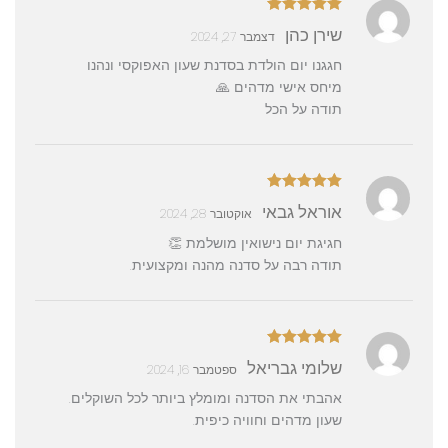
דורג
5
מתוך
שירן כהן
דצמבר 27, 2024
5
חגגנו יום הולדת בסדנת שעון האפוקסי ונהנו
מיחס אישי מדהים 🙏
תודה על הכל
דורג
5
מתוך
אוראל גבאי
אוקטובר 28, 2024
5
חגיגת יום נישואין מושלמת 👏
תודה רבה על סדנה מהנה ומקצועית.
דורג
5
מתוך
שלומי גבריאל
ספטמבר 16, 2024
5
אהבתי את הסדנה ומומלץ ביותר לכל השוקלים.
שעון מדהים וחוויה כיפית.