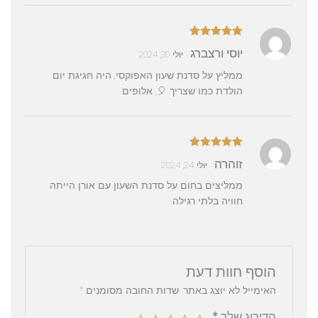
דורג
5
מתוך
יוסי ורצברג
יולי 30, 2024
5
ממליץ על סדנת שעון האפוקסי, היה חגיגת יום
הולדת כמו שצריך 🎈, אלופים.
דורג
5
מתוך
זוהרה
יולי 24, 2024
5
ממליצים בחום על סדנת השעון עם אורן הייתה
חוויה בלתי רגילה.
הוסף חוות דעת
האימייל לא יוצג באתר.
שדות החובה מסומנים
*
הדירוג שלך
*