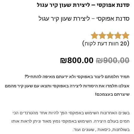
סדנת אפוקסי – ליצירת שעון קיר עגול
סדנת אפוקסי – ליצירת שעון קיר עגול
(
20
חוות דעת לקוח)
20
מדורגים
5.00
המחיר
המחיר
מתוך 5 מבוסס
₪
800.00
₪
900.00
על
דירוגים
המקורי
הנוכחי
של לקוחות
היה:
הוא:
תמיד חלמתם ליצור באפוקסי ולא ידעתם מאיפה להתחיל?
₪800.00.
₪900.00.
אצלנו תלמדו את היסודות ליצירה באפוקסי ותצאו עם שעון קיר מהמם
שיצרתם בעצמכם!
בשנים האחרונות השימוש באפוקסי הפך להיות אחד מהטרנדים הכי
חמים בעולם היצירה. השימוש באפוקסי נפוץ מאוד וניתן לראות אותו
בשולחנות, כיסאות , שעונים ועוד.