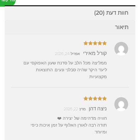
צור קשר
חוות דעת (20)
תיאור
דורג
5
מתוך
קורל מאירי
אפריל 24, 2026
5
ממליצה מכל הלב על סדנת שעון האפוקסי עם
ליעד היקר שהיה סבלני ונעים, התוצאות
מקצועיות.
דורג
5
מתוך
ניצה דהן
מרץ 22, 2026
5
חוויה מדהימה של יצירה ❤️
תודה רבה לאורן האלוף על זמן איכות כיפי
ומיוחד.