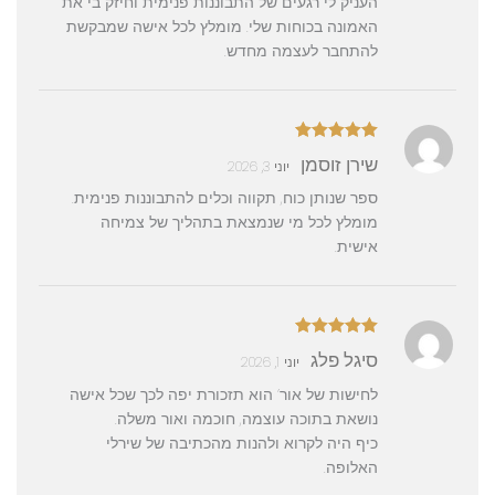
העניק לי רגעים של התבוננות פנימית וחיזק בי את
האמונה בכוחות שלי. מומלץ לכל אישה שמבקשת
להתחבר לעצמה מחדש.
דורג
5
מתוך
שירן זוסמן
יוני 3, 2026
5
ספר שנותן כוח, תקווה וכלים להתבוננות פנימית.
מומלץ לכל מי שנמצאת בתהליך של צמיחה
אישית.
דורג
5
מתוך
סיגל פלג
יוני 1, 2026
5
לחישות של אור’ הוא תזכורת יפה לכך שכל אישה
נושאת בתוכה עוצמה, חוכמה ואור משלה.
כיף היה לקרוא ולהנות מהכתיבה של שירלי
האלופה.