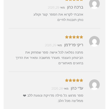
דורג
5
מתוך
ברכה כהן
מאי 29, 2026
5
אהבתי לקרוא את הספר, קצר וקולע.
נותן תובנות לחיים.
דורג
5
מתוך
ריקי פרידמן
מאי 29, 2026
5
מתנה נפלאה לכל אישה. ספר שמחזק את
הביטחון העצמי, מעורר מחשבה ומאיר את הדרך
ברגעים מאתגרים.
דורג
5
מתוך
עדי כהן
מאי 28, 2026
5
ספר מרגש, כל מילה מדויקת ונוגעת ללב ❤️
ממליצה מכל הלב.