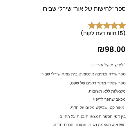
ספר "לחישות של אור" שירלי שבירו
(
15
חוות דעת לקוח)
15
מדורגים
5.00
מתוך 5 מבוסס
₪
98.00
על
דירוגים
של לקוחות
״לחישות של אור״ ✨
ספר שירה וכתיבה אינטואיטיבית מאת שירלי שבירו
ספר שנולד מתוך רגעים של שקט,
משאלות ללא תשובות,
מכאב שהפך לריפוי
ומאור קטן שביקש מקום על הדף.
בין דפי הספר תמצאו תובנות על החיים,
השראה, העצמה נשית, אמונה והכרת תודה,