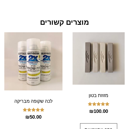
מוצרים קשורים
למוצר
זה
יש
מספר
סוגים.
ניתן
לבחור
מזוזת בטון
את
לכה שקופה מבריקה
האפשרויות
דורג
₪
100.00
בעמוד
5.00
דורג
₪
50.00
מתוך 5
5.00
המוצר
מתוך 5