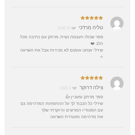
דורג
5
מתוך
טליה מרדכי
יוני 16, 2026
5
ספר שכולו העצמה נשית, מרתק עם כתיבה מכל
הלב ❤️.
שירלי אנחנו אומנם לא מכירות אבל את השראה
⭐️
דורג
5
מתוך
צילה דרוקר
יוני 11, 2026
5
ספר מרתק ומעניין 👍
שירלי כל הכבוד לך על ההתפחות המדהימה גם
עם הסטודיו המרשים והיוקרתי שלך.
את מדהימה ומעוררת השראה.