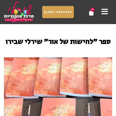
ילוג
0
עגלת
תוכן
054-4304404
קניות
ספר "לחישות של אור" שירלי שבירו