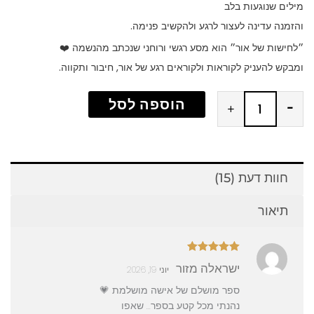
מילים שנוגעות בלב
והזמנה עדינה לעצור לרגע ולהקשיב פנימה.
״לחישות של אור״ הוא מסע רגשי ורוחני שנכתב מהנשמה ❤️
ומבקש להעניק לקוראות ולקוראים רגע של אור, חיבור ותקווה.
כמות
הוספה לסל
+
-
של
ספר
"לחישות
חוות דעת (15)
של
אור"
תיאור
שירלי
שבירו
דורג
5
מתוך
ישראלה מזור
יוני 19, 2026
5
ספר מושלם של אישה מושלמת 💗
נהנתי מכל קטע בספר… שאפו