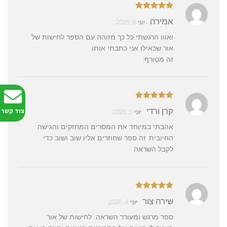
דורג
5
מתוך
אמירה
יוני 8, 2026
5
ואווו הרגשתי כל כך מזוהה עם הספר לחישות של
אור שכאילו אני כתבתי אותו,
זה מטורף!
דורג
5
מתוך
קרן ורדי
צור קשר
יוני 5, 2026
5
אהבתי במיוחד את המסרים המחזקים והגישה
החיובית. זה ספר שחוזרים אליו שוב ושוב כדי
לקבל השראה.
דורג
5
מתוך
שירה צור
יוני 4, 2026
5
ספר מרגש ומעורר השראה. ‘לחישות של אור’