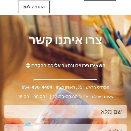
הוספה לסל
צרו איתנו קשר
השאירו פרטים ונחזור אליכם בהקדם 😍
הפרדס הראשון 35, ראשון לציון |
054-430-4404
שעות פעילות: א’-ה’ 23:00-09:00 | ו’ 09:00 – 16:00
שם
מלא
טלפון