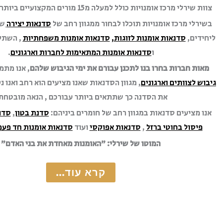
צוות שירלי מרכז אומנויות כולל למעלה מ15 מורים המקצועיים ביותר בתחומם בארץ.
בשירלי מרכז אומנויות תוכלו לבחור ממגוון רחב של
סדנאות יצירה
שו
ליחידים,
סדנאות אומנות לזוגות
,
סדנאות אומנות משפחתיות
, השתל
ו
סדנאות אומנות המתאימות לחברות וארגונים
.
מאות חברות בחרו בנו לתכנן עבורם את ימי הגיבוש שלהם
, אנו מתמ
גיבוש לצוותים וארגונים
, מגוון הסדנאות שאנו מציעים הוא רחב ואנו נ
את הסדנה כך שתתאים ביותר עבורכם , הנאה מובטחת
אנו מציעים סדנאות במגוון רחב של חומרים ביניהם:
סדנת בטון
,
סדנ
פיסול בחוטי ברזל
,
סדנאות אפוקסי
ועוד
סדנאות אומנות חד פעמ
המוטו של שירלי: ״האומנות מאחדת את בני האדם״
קרא עוד...