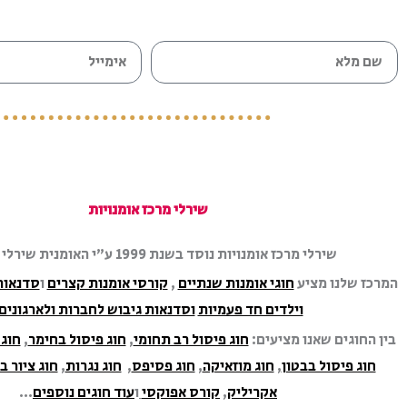
ש
א
ם
י
מ
מ
ל
י
א
י
ל
שירלי מרכז אומנויות
שירלי מרכז אומנויות נוסד בשנת 1999 ע״י האומנית שירלי שבירו.
המרכז שלנו מציע
חוגי אומנות שנתיים
,
קורסי אומנות קצרים
ו
סדנאות
וילדים חד פעמיות
וסדנאות גיבוש לחברות ולארגונים
בין החוגים שאנו מציעים:
חוג פיסול רב תחומי
,
חוג פיסול בחימר
,
חוג 
חוג פיסול בבטון
,
חוג מוזאיקה
,
חוג פסיפס
,
חוג נגרות
,
חוג ציור ב
אקריליק
,
קורס אפוקסי
ו
עוד חוגים נוספים
…