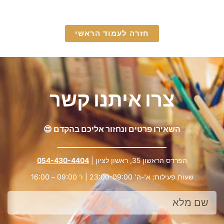
חזרה לעמוד הראשי
צרו איתנו קשר
השאירו פרטים ונחזור אליכם בהקדם 😍
הפרדס הראשון 35, ראשון לציון |
054-430-4404
שעות פעילות: א’-ה’ 23:00-09:00 | ו’ 09:00 – 16:00
שם
מלא