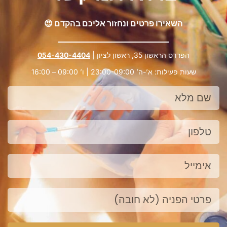
השאירו פרטים ונחזור אליכם בהקדם 😍
הפרדס הראשון 35, ראשון לציון |
054-430-4404
שעות פעילות: א’-ה’ 23:00-09:00 | ו’ 09:00 – 16:00
שם
מלא
טלפון
אימייל
פנייה