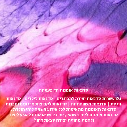
סדנאות אומנות חד פעמיות​
גלו עשרות סדנאות יצירה למבוגרים | סדנאות לילדים | סדנאות
זוגיות | סדנאות משפחתיות | סדנאות לקבוצות ארגונים וחברות
סדנאות האומנות מתאימות לכל אירוע משמח לימי הולדת ,
סדנאות אומנות לימי נישואין, ימי גיבוש או סתם להגיע ליצור
ולהנות מחווית יצירה יוצאת דופן!