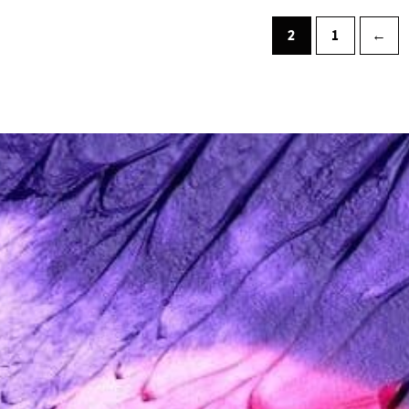
2
1
→