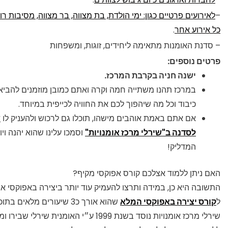
–
לאירועים פרטיים כגון: ימי הולדת, בת מצווה, בר מצווה, מסיבות רווק
כל אירוע אחר
.
– סדנת האומנות מתאימה ליחידים, זוגות, ומשפחות
פרטים נוספים:
ישנה חניה בקרבת המרכז.
במרכז תהנו משתייה חמה וקרה ואתם כמובן מוזמנים להביא
כיבוד וכל מה שיהפוך לכם את החוויה לכייפית במיוחד.
אם אתם באמת אוהבים מישהו, תוכלו גם לרכוש ולהעניק לו
ש
לסדנה ב"שירלי מרכז אומנויות"
וסמכו עלינו שהוא יהנה ויו
המדליק!
האם ניתן ללמוד אצלכם קורס אפוקסי מקיף?
התשובה היא כן, במידה ותרצו להעמיק עוד יותר ביצירה באפוקסי 
ל
קורס יצירה באפוקסי המלא
שהוא אורך כ3 שיעורים מלאים בתוכן ויצירה
שירלי מרכז אומנויות נוסד בשנת 1999 ע״י האומנית ש