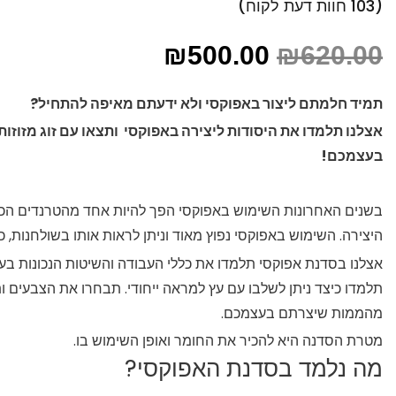
(
103
חוות דעת לקוח)
103
מדורגים
5.00
המחיר
המחיר
מתוך 5 מבוסס
₪
500.00
₪
620.00
על
דירוגים
המקורי
הנוכחי
של לקוחות
היה:
הוא:
תמיד חלמתם ליצור באפוקסי ולא ידעתם מאיפה להתחיל?
₪500.00.
₪620.00.
אצלנו תלמדו את היסודות ליצירה באפוקסי ותצאו עם זוג מזוזו
בעצמכם!
בשנים האחרונות השימוש באפוקסי הפך להיות אחד מהטרנדים הכי
היצירה. השימוש באפוקסי נפוץ מאוד וניתן לראות אותו בשולחנות, כיס
אצלנו בסדנת אפוקסי תלמדו את כללי העבודה והשיטות הנכונות בע
תלמדו כיצד ניתן לשלבו עם עץ למראה ייחודי. תבחרו את הצבעים ותצ
מהממות שיצרתם בעצמכם.
מטרת הסדנה היא להכיר את החומר ואופן השימוש בו.
מה נלמד בסדנת האפוקסי?