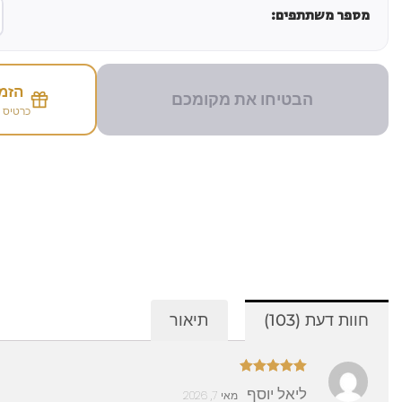
מספר משתתפים:
הזמי
הבטיחו את מקומכם
כרטיס 
חוות דעת (103)
תיאור
דורג
5
מתוך
ליאל יוסף
מאי 7, 2026
5