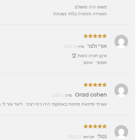
פשוט היה מושלם.
האווירה והחוויה בלתי נשכחת!
דורג
5
מתוך
אורי ולצר
מרץ 13, 2026
5
איןןן חוויה כזאת 🏆
מספר 1 אתם
דורג
5
מתוך
Orad cohen
מרץ 3, 2026
5
עשיתי סדנאת מזוזות באפוקסי היה כיף רציני , ליעד עזר לי 
דורג
5
מתוך
נטלי
פברואר 23, 2026
5