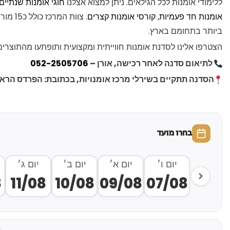
ללימודי אומנות לכל הגילאים. ניתן למצוא אצלנו
חוגי אומנות שנתיים
אומנות חד פעמיות
,
קורסי אומנות קצרים
. צוות ה
ביותר בתחומם בארץ.
הצטרפו אלינו לסדנת אומנות חווייתית ומקצועית ותופתעו מהתוצרי
לתיאום סדנה לאחר רכישה, אורן –
052-2505706
הסדנה תתקיים בשירלי מרכז אומנויות, בכתובת: הפרדס הראשון 35 ראשון לצ
בחרו מועד
יום ו׳
יום א׳
יום ב׳
יום ג׳
8
11/08
10/08
09/08
07/08