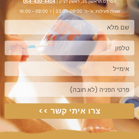
הפרדס הראשון 35, ראשון לציון |
054-430-4404
שעות פעילות: א’-ה’ 23:00-09:00 | ו’ 09:00 – 16:00
שם
מלא
טלפון
אימייל
פנייה
צרו איתי קשר >>