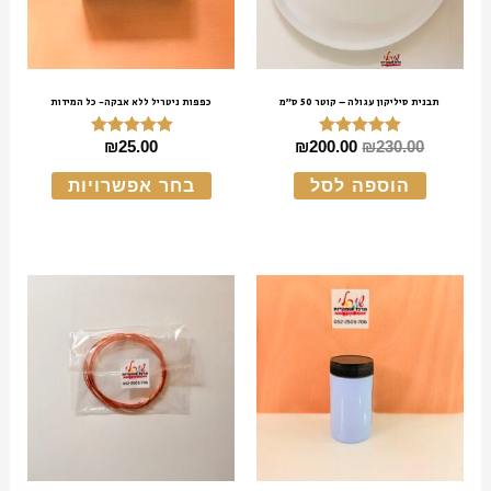
סוגים.
ניתן
לבחור
את
תבנית סיליקון עגולה – קוטר 50 ס״מ
כפפות ניטריל ללא אבקה- כל המידות
האפשרו
₪
25.00
₪
200.00
₪
230.00
דורג
דורג
5.00
5.00
בעמוד
מתוך 5
מתוך 5
הוספה לסל
בחר אפשרויות
המוצר
למוצר
זה
יש
מספר
סוגים.
ניתן
לבחור